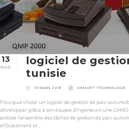
logiciel de gesti
13
MAR
tunisie
13 MARS 2018
SIMSOFT TECHNOLOGIE
Pourquoi choisir un logiciel de gestion de parc autom
développer grâce à son équipe d’ingénieurs une GMAO
précise l’ensemble des tâches de gestion de parc automo
eicacement et...